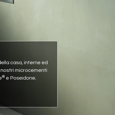
della casa, interne ed
i nostri microcementi
®
e
e
Poseidone
.