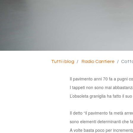
Tutti i blog
Radio Cantiere
Cotto
Il pavimento anni 70 fa a pugni c
I tappeti non sono mai abbastanza
L’obsoleta graniglia ha fatto il su
Il detto “il pavimento fa metà arred
sono elementi determinanti che fa
A volte basta poco per incrementar