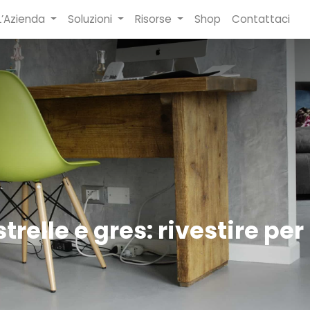
L’Azienda
Soluzioni
Risorse
Shop
Contattaci
trelle e gres: rivestire pe